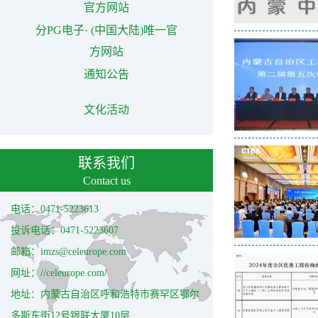
官方网站
分PG电子· (中国大陆)唯一官
方网站
通知公告
文化活动
联系我们
Contact us
电话：0471-5223613
投诉电话：0471-5223607
邮箱：imzs@celeurope.com
网址：//celeurope.com/
地址：内蒙古自治区呼和浩特市赛罕区鄂尔
多斯东街12号银联大厦10层