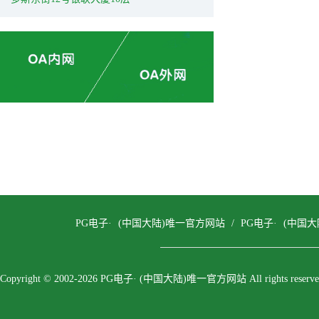
PG电子· (中国大陆)唯一官方网站
/
PG电子· (中国
Copyright © 2002-2026 PG电子· (中国大陆)唯一官方网站 All rights reserve