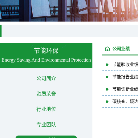
公司业绩
节能环保
Energy Saving And Environmental Protection
节能验收业绩
节能报告业绩
公司简介
节能诊断业绩
资质荣誉
碳核查、碳达
行业地位
专业团队