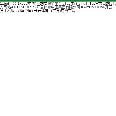
1xbet平台-1xbet(中国)一站式服务平台
开云体育-开云| 开云官方网站
开
方网站-HTH SPORTS
开云体育中国集团有限公司
KAIYUN.COM·开
方手机版-万搏(中国)
开云体育·-(官方)在线官网