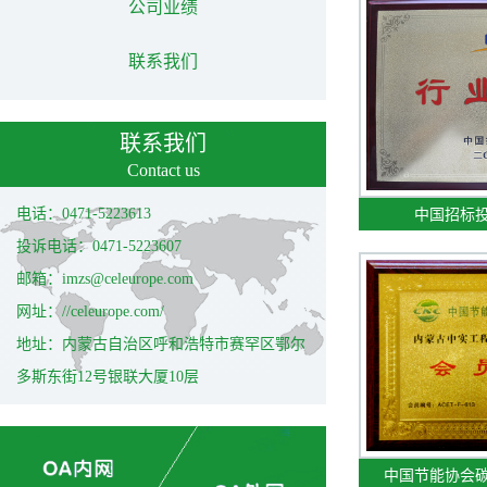
公司业绩
联系我们
联系我们
Contact us
电话：0471-5223613
中国招标
投诉电话：0471-5223607
邮箱：imzs@celeurope.com
网址：//celeurope.com/
地址：内蒙古自治区呼和浩特市赛罕区鄂尔
多斯东街12号银联大厦10层
中国节能协会