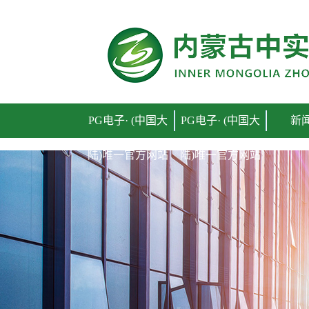
PG电子· (中国大陆)唯一官方网站
PG电子· (中国大
PG电子· (中国大
新
陆)唯一官方网站
陆)唯一官方网站