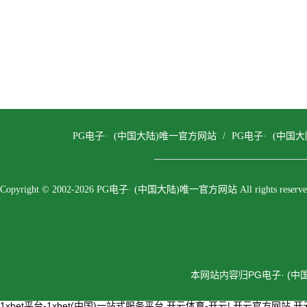
PG电子· (中国大陆)唯一官方网站
/
PG电子· (中国
Copyright © 2002-2026 PG电子· (中国大陆)唯一官方网站 All rights reserve
本网站内容归PG电子· (
1xbet平台-1xbet(中国)一站式服务平台
开云体育-开云| 开云官方网站
开