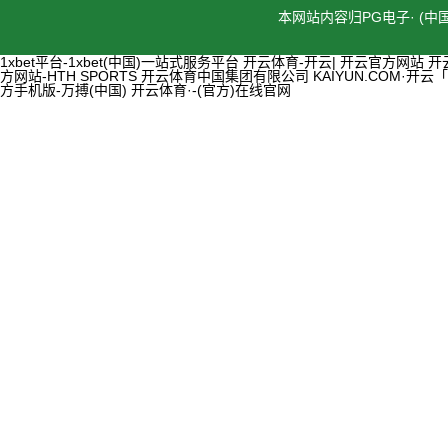
本网站内容归PG电子· (
1xbet平台-1xbet(中国)一站式服务平台
开云体育-开云| 开云官方网站
开
方网站-HTH SPORTS
开云体育中国集团有限公司
KAIYUN.COM·开
方手机版-万搏(中国)
开云体育·-(官方)在线官网