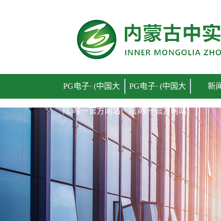
PG电子· (中国大陆)唯一官方网站
PG电子· (中国大
PG电子· (中国大
新
陆)唯一官方网站
陆)唯一官方网站