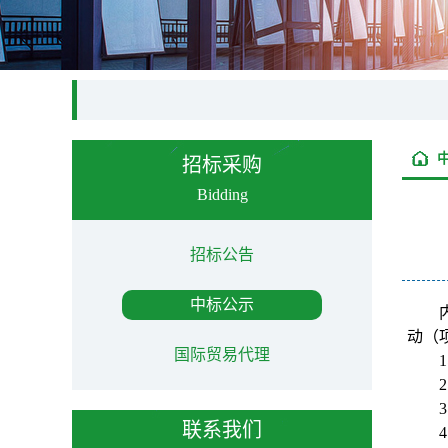
招标采购
Bidding
招标公告
中标公示
动（项
国际贸易代理
1
2
3
联系我们
4