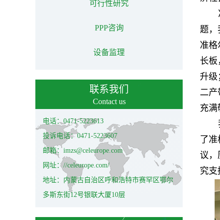
可行性研究
PPP咨询
题，
准格
设备监理
长板
升级
联系我们
二产
Contact us
充满
电话：0471-5223613
投诉电话：0471-5223607
了准
邮箱：imzs@celeurope.com
议，
网址：//celeurope.com/
究支
地址：内蒙古自治区呼和浩特市赛罕区鄂尔
多斯东街12号银联大厦10层