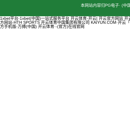
本网站内容归PG电子· (
1xbet平台-1xbet(中国)一站式服务平台
开云体育-开云| 开云官方网站
开
方网站-HTH SPORTS
开云体育中国集团有限公司
KAIYUN.COM·开
方手机版-万搏(中国)
开云体育·-(官方)在线官网