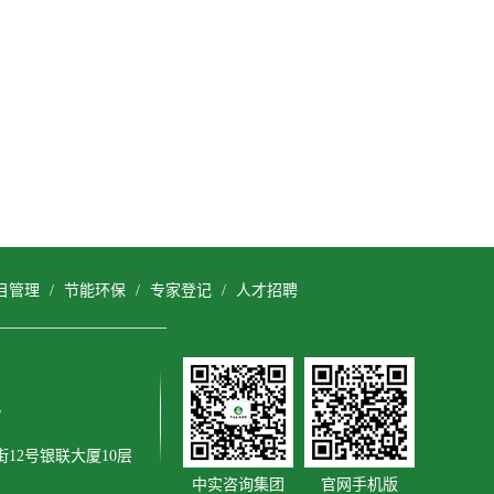
目管理
/
节能环保
/
专家登记
/
人才招聘
/
12号银联大厦10层
中实咨询集团
官网手机版