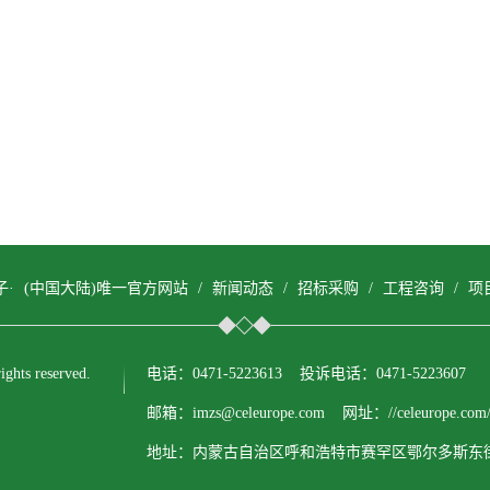
子· (中国大陆)唯一官方网站
/
新闻动态
/
招标采购
/
工程咨询
/
项
ts reserved.
电话：0471-5223613 投诉电话：0471-5223607
邮箱：imzs@celeurope.com 网址：//celeurope.com
地址：内蒙古自治区呼和浩特市赛罕区鄂尔多斯东街