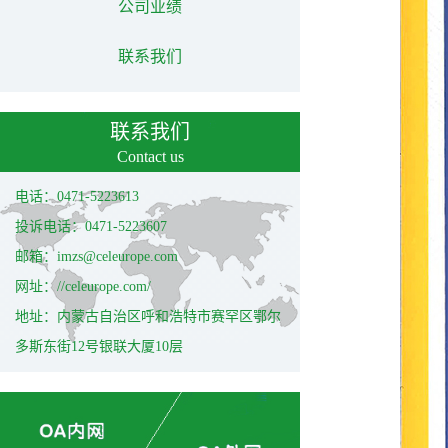
公司业绩
联系我们
联系我们
Contact us
电话：0471-5223613
投诉电话：0471-5223607
邮箱：imzs@celeurope.com
网址：//celeurope.com/
地址：内蒙古自治区呼和浩特市赛罕区鄂尔
多斯东街12号银联大厦10层