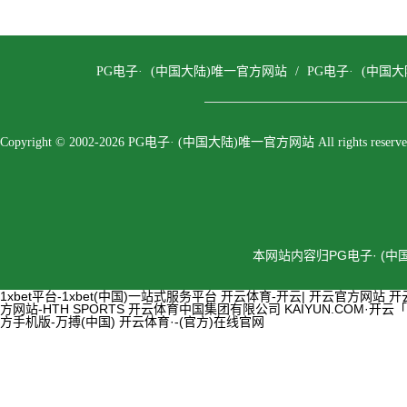
PG电子· (中国大陆)唯一官方网站
/
PG电子· (中国
Copyright © 2002-2026 PG电子· (中国大陆)唯一官方网站 All rights reserve
本网站内容归PG电子· (
1xbet平台-1xbet(中国)一站式服务平台
开云体育-开云| 开云官方网站
开
方网站-HTH SPORTS
开云体育中国集团有限公司
KAIYUN.COM·开
方手机版-万搏(中国)
开云体育·-(官方)在线官网