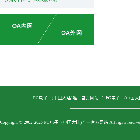
PG电子· (中国大陆)唯一官方网站
/
PG电子· (中国
Copyright © 2002-2026 PG电子· (中国大陆)唯一官方网站 All rights reserve