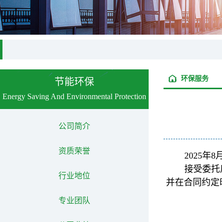
环保服务
节能环保
Energy Saving And Environmental Protection
公司简介
资质荣誉
2025
接受委托
行业地位
并在合同约定
专业团队