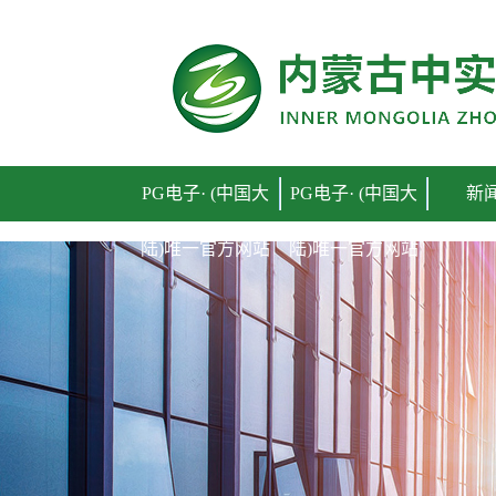
PG电子· (中国大陆)唯一官方网站
PG电子· (中国大
PG电子· (中国大
新
陆)唯一官方网站
陆)唯一官方网站