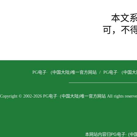
本文
可，不
PG电子· (中国大陆)唯一官方网站
/
PG电子· (中国
Copyright © 2002-2026 PG电子· (中国大陆)唯一官方网站 All rights reserve
本网站内容归PG电子· (