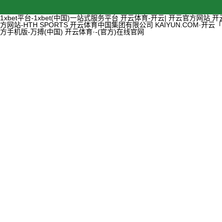
1xbet平台-1xbet(中国)一站式服务平台
开云体育-开云| 开云官方网站
开
方网站-HTH SPORTS
开云体育中国集团有限公司
KAIYUN.COM·开
方手机版-万搏(中国)
开云体育·-(官方)在线官网