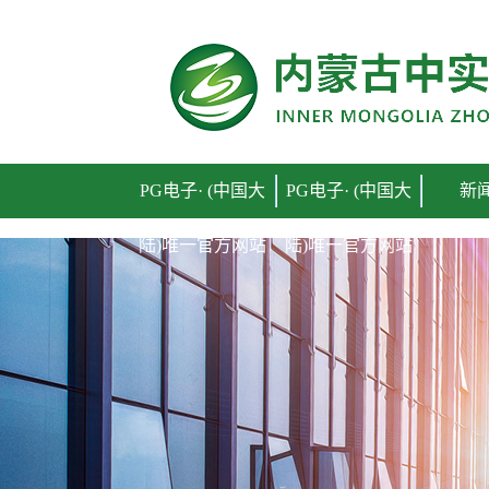
PG电子· (中国大陆)唯一官方网站
PG电子· (中国大
PG电子· (中国大
新
陆)唯一官方网站
陆)唯一官方网站