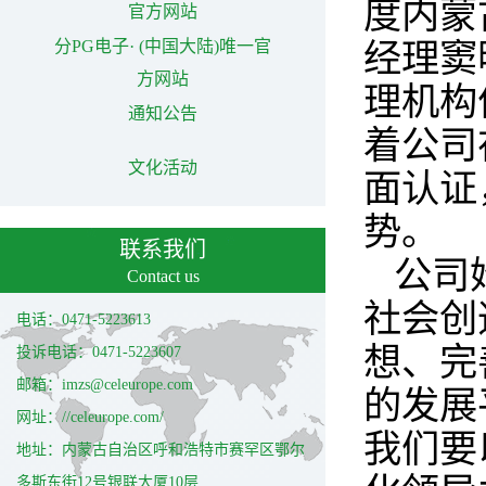
度内蒙
官方网站
分PG电子· (中国大陆)唯一官
经理窦
方网站
理机构
通知公告
着公司
文化活动
面认证
势。
联系我们
公司
Contact us
社会创
电话：0471-5223613
想、完
投诉电话：0471-5223607
邮箱：imzs@celeurope.com
的发展
网址：//celeurope.com/
我们要
地址：内蒙古自治区呼和浩特市赛罕区鄂尔
多斯东街12号银联大厦10层