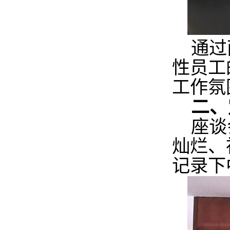
通过
性员工
工作氛
二、
座谈
灿烂、
记录下