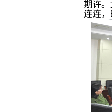
期许。
连连，