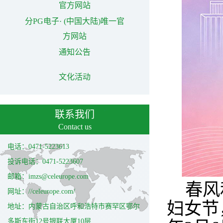
官方网站
分PG电子· (中国大陆)唯一官
方网站
通知公告
文化活动
联系我们
Contact us
电话：0471-5223613
投诉电话：0471-5223607
邮箱：imzs@celeurope.com
春风
网址：//celeurope.com/
妇女节
地址：内蒙古自治区呼和浩特市赛罕区鄂尔
多斯东街12号银联大厦10层